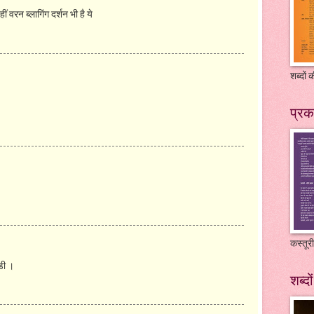
ीं वरन ब्लागिंग दर्शन भी है ये
शब्दों
प्रक
कस्तूरी
डी ।
शब्दो