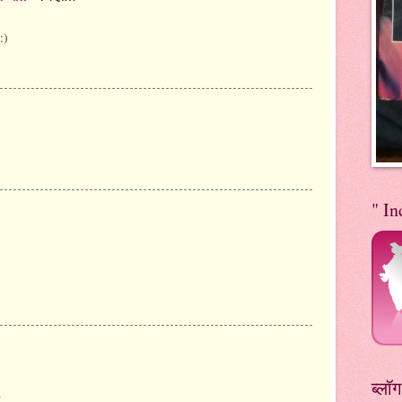
:)
" In
ब्लॉ
.