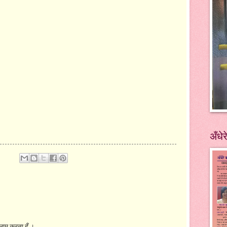
अँधेर
ाम करता हूँ ।