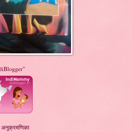
diBlogger"
ग अनुक्रमणिका