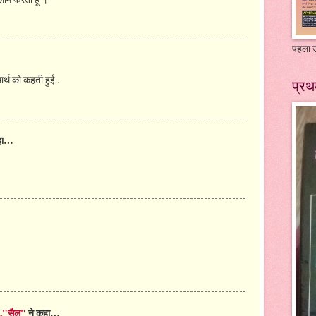
पहला उ
थार्थ को कहती हुई..
प्रथ
हा…
.."सैल"
ने कहा…