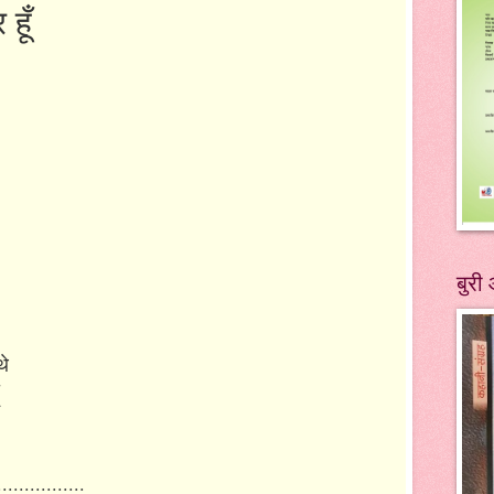
हूँ
बुरी 
 थे
..............